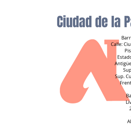
Ciudad de la 
Barr
Calle: Ci
Pi
Estad
Antigü
Sup
Sup. Cu
Fren
B
Li
A