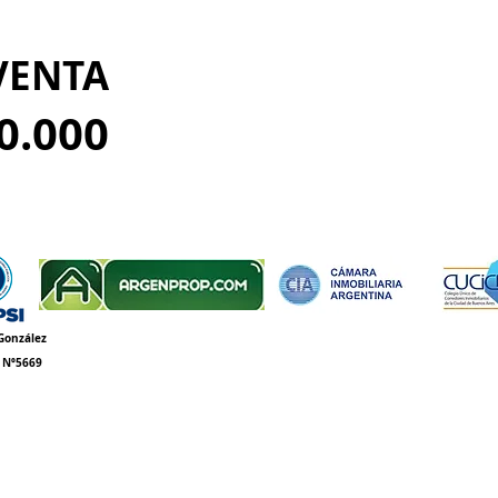
ADO
VENTA
0.000
González
69