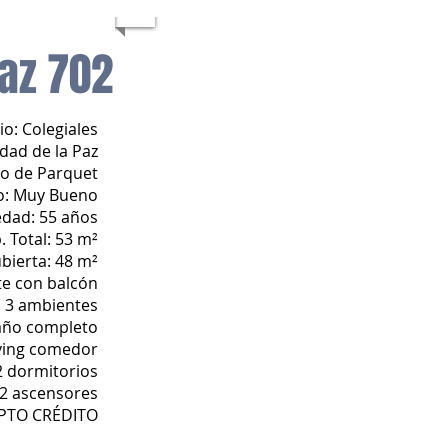
Paz
702
io: Colegiales
udad de la Paz
so de Parquet
o: Muy Bueno
edad: 55 años
. Total: 53 m²
bierta: 48 m²​
te con balcón
3 ambientes
año completo
ving comedor
2 dormitorios
2 ascensores
PTO CRÉDITO