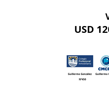
RESERV
USD 12
Guillermo
González
Guillermo
Nº450 Nº56